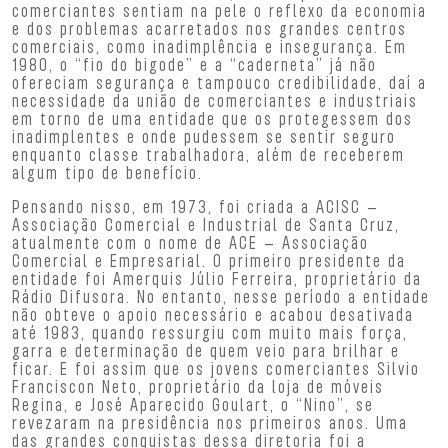
comerciantes sentiam na pele o reflexo da economia
e dos problemas acarretados nos grandes centros
comerciais, como inadimplência e insegurança. Em
1980, o “fio do bigode” e a “caderneta” já não
ofereciam segurança e tampouco credibilidade, daí a
necessidade da união de comerciantes e industriais
em torno de uma entidade que os protegessem dos
inadimplentes e onde pudessem se sentir seguro
enquanto classe trabalhadora, além de receberem
algum tipo de benefício.
Pensando nisso, em 1973, foi criada a ACISC –
Associação Comercial e Industrial de Santa Cruz,
atualmente com o nome de ACE – Associação
Comercial e Empresarial. O primeiro presidente da
entidade foi Amerquis Júlio Ferreira, proprietário da
Rádio Difusora. No entanto, nesse período a entidade
não obteve o apoio necessário e acabou desativada
até 1983, quando ressurgiu com muito mais força,
garra e determinação de quem veio para brilhar e
ficar. E foi assim que os jovens comerciantes Silvio
Franciscon Neto, proprietário da loja de móveis
Regina, e José Aparecido Goulart, o “Nino”, se
revezaram na presidência nos primeiros anos. Uma
das grandes conquistas dessa diretoria foi a