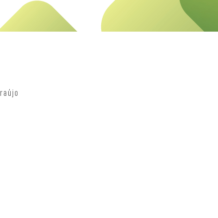
raújo
s