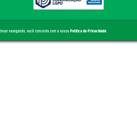
anta Cruz
- Todos os direitos reservados. Site by
Centro
ntinuar navegando, você concorda com a nossa
Política de Privacidade
.