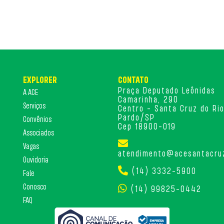
EXPLORER
CONTATO
Praça Deputado Leônidas
A ACE
Camarinha, 290
Serviços
Centro - Santa Cruz do Ri
Pardo/SP
Convênios
Cep 18900-019
Associados
Vagas
atendimento@acesantacru
Ouvidoria
(14) 3332-5900
Fale
Conosco
(14) 99825-0442
FAQ