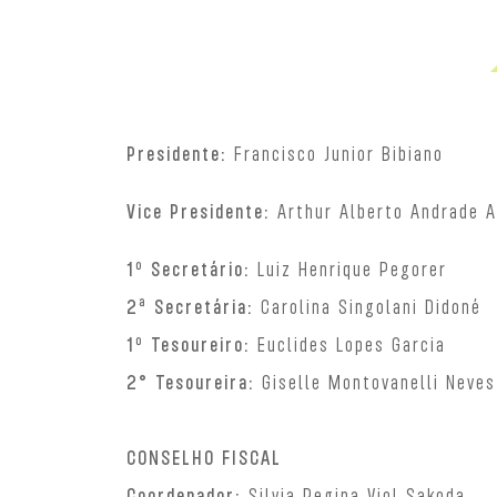
Presidente:
Francisco Junior Bibiano
Vice Presidente:
Arthur Alberto Andrade A
1º Secretário:
Luiz Henrique Pegorer
2ª Secretária:
Carolina Singolani Didoné
1º Tesoureiro:
Euclides Lopes Garcia
2° Tesoureira:
Giselle Montovanelli Neve
CONSELHO FISCAL
Coordenador:
Silvia Regina Viol Sakoda